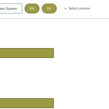
Select version
cket System
EN
DE