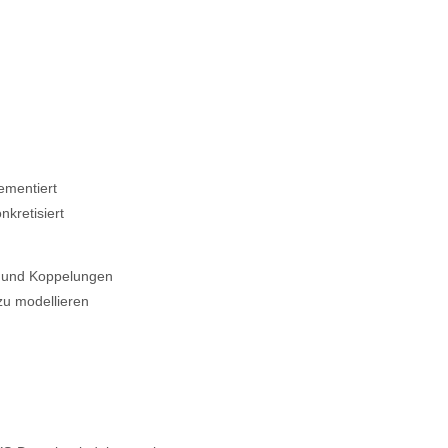
rementiert
kretisiert
rn und Koppelungen
zu modellieren