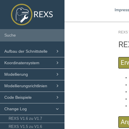
Impres
REXS 
RE
Aufbau der Schnittstelle
Er
Koordinatensystem
Modellierung
Modellierungsrichtlinien
Code Beispiele
Change Log
REXS V1.6 zu V1.7
An
REXS V1.5 zu V1.6