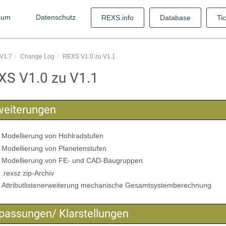
sum
Datenschutz
REXS.info
Database
Ti
V1.7
Change Log
REXS V1.0 zu V1.1
XS V1.0 zu V1.1
weiterungen
Modellierung von Hohlradstufen
Modellierung von Planetenstufen
Modellierung von FE- und CAD-Baugruppen
.rexsz zip-Archiv
Attributlistenerweiterung mechanische Gesamtsystemberechnung
passungen/ Klarstellungen